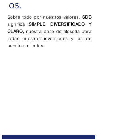
05.
Sobre todo por nuestros valores,
SDC
significa
SIMPLE, DIVERSIFICADO Y
CLARO,
nuestra base de filosofía para
todas nuestras inversiones y las de
nuestros clientes.
CONTACTO
Para contactar con nosotros, simplemente agende
una entrevista personal en el link siguiente.
Estaremos encantados de atenderle.
Online meeting